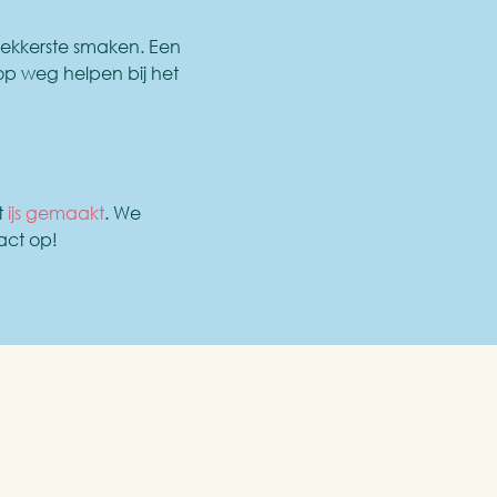
 lekkerste smaken. Een
op weg helpen bij het
t
ijs gemaakt
. We
act op!